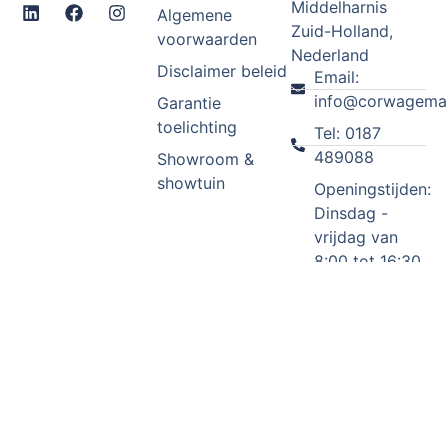
Middelharnis
Algemene
Zuid-Holland,
voorwaarden
Nederland
Disclaimer beleid
Email:
info@corwagemak
Garantie
toelichting
Tel: 0187
489088
Showroom &
showtuin
Openingstijden:
Dinsdag -
vrijdag van
8:00 tot 16:30
(buiten
openingstijden
op afspraak
geopend)