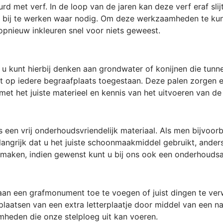
d met verf. In de loop van de jaren kan deze verf eraf sl
of bij te werken waar nodig. Om deze werkzaamheden te kunn
 opnieuw inkleuren snel voor niets geweest.
 kunt hierbij denken aan grondwater of konijnen die tun
iet op iedere begraafplaats toegestaan. Deze palen zorgen e
met het juiste materieel en kennis van het uitvoeren van 
een vrij onderhoudsvriendelijk materiaal. Als men bijvoorb
angrijk dat u het juiste schoonmaakmiddel gebruikt, ander
e maken, indien gewenst kunt u bij ons ook een onderhouds
 een grafmonument toe te voegen of juist dingen te verwi
aatsen van een extra letterplaatje door middel van een nat
mheden die onze stelploeg uit kan voeren.