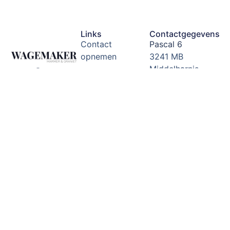
Links
Contactgegevens
Contact
Pascal 6
opnemen
3241 MB
Middelharnis
Algemene
Zuid-Holland,
voorwaarden
Nederland
Disclaimer beleid
Email:
info@corwagemak
Garantie
toelichting
Tel: 0187
489088
Showroom &
showtuin
Openingstijden:
Dinsdag -
vrijdag van
8:00 tot 16:30
(buiten
openingstijden