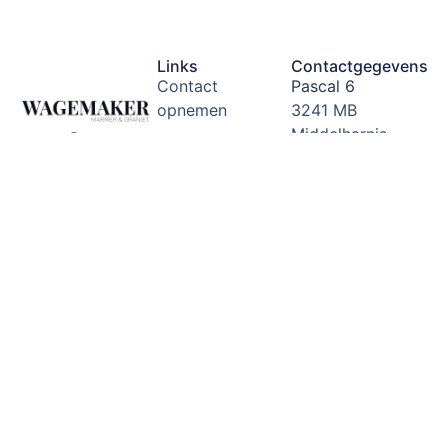
Links
Contactgegevens
Contact
Pascal 6
opnemen
3241 MB
Middelharnis
Algemene
Zuid-Holland,
voorwaarden
Nederland
Disclaimer beleid
Email:
info@corwagemak
Garantie
toelichting
Tel: 0187
489088
Showroom &
showtuin
Openingstijden:
Dinsdag -
vrijdag van
8:00 tot 16:30
(buiten
openingstijden