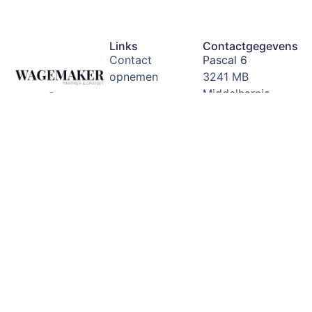
Links
Contactgegevens
Contact
Pascal 6
opnemen
3241 MB
Middelharnis
Algemene
Zuid-Holland,
voorwaarden
Nederland
Disclaimer beleid
Email:
info@corwagemak
Garantie
toelichting
Tel: 0187
489088
Showroom &
showtuin
Openingstijden:
Dinsdag -
vrijdag van
8:00 tot 16:30
(buiten
openingstijden