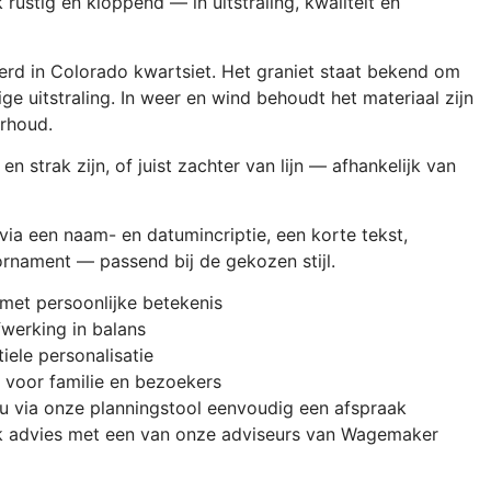
 rustig en kloppend — in uitstraling, kwaliteit en
erd in Colorado kwartsiet. Het graniet staat bekend om
ge uitstraling. In weer en wind behoudt het materiaal zijn
erhoud.
 strak zijn, of juist zachter van lijn — afhankelijk van
 via een naam- en datumincriptie, een korte tekst,
ornament — passend bij de gekozen stijl.
met persoonlijke betekenis
werking in balans
iele personalisatie
g voor familie en bezoekers
u via onze planningstool eenvoudig een afspraak
jk advies met een van onze adviseurs van Wagemaker