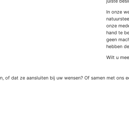
juiste bes
In onze w
natuurste
onze mede
hand te b
geen mach
hebben dez
Wilt u me
jn, of dat ze aansluiten bij uw wensen? Of samen met ons e