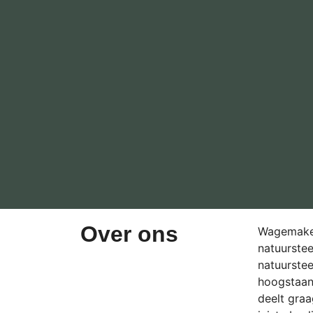
Over ons
Wagemaker
natuurstee
natuurste
hoogstaan
deelt graa