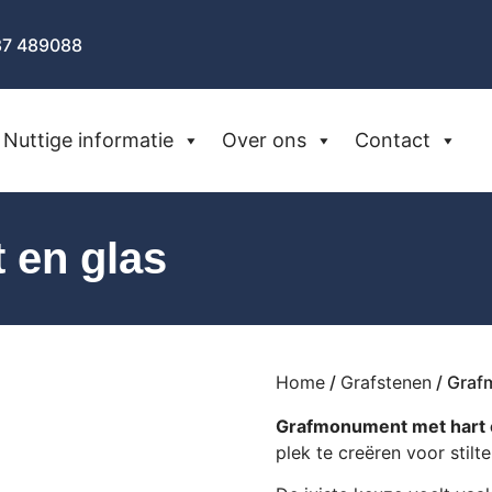
87 489088
Nuttige informatie
Over ons
Contact
 en glas
Home
/
Grafstenen
/ Graf
Grafmonument met hart 
plek te creëren voor stil