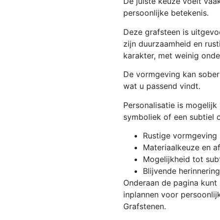
De juiste keuze voelt vaak
persoonlijke betekenis.
Deze grafsteen is uitgevo
zijn duurzaamheid en rusti
karakter, met weinig ond
De vormgeving kan sober en
wat u passend vindt.
Personalisatie is mogelijk
symboliek of een subtiel 
Rustige vormgeving 
Materiaalkeuze en af
Mogelijkheid tot subt
Blijvende herinnerin
Onderaan de pagina kunt 
inplannen voor persoonli
Grafstenen.