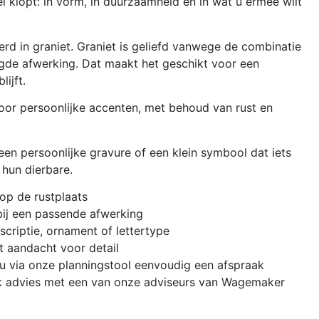
el klopt: in vorm, in duurzaamheid en in wat u ermee wilt
erd in graniet. Graniet is geliefd vanwege de combinatie
rgde afwerking. Dat maakt het geschikt voor een
ijft.
voor persoonlijke accenten, met behoud van rust en
een persoonlijke gravure of een klein symbool dat iets
 hun dierbare.
 op de rustplaats
ij een passende afwerking
scriptie, ornament of lettertype
t aandacht voor detail
u via onze planningstool eenvoudig een afspraak
jk advies met een van onze adviseurs van Wagemaker