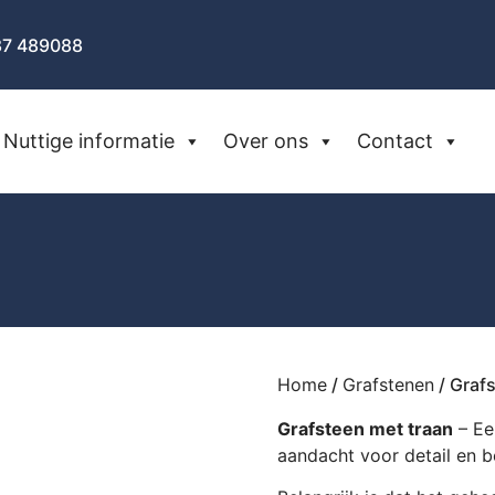
87 489088
Nuttige informatie
Over ons
Contact
Home
/
Grafstenen
/ Graf
Grafsteen met traan
– Ee
aandacht voor detail en b