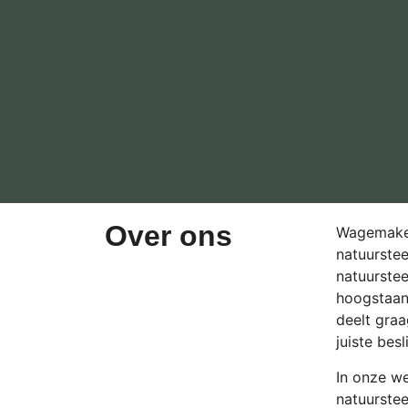
Over ons
Wagemaker
natuurstee
natuurste
hoogstaan
deelt graa
juiste bes
In onze w
natuurste