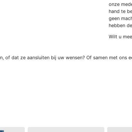
onze mede
hand te b
geen mach
hebben dez
Wilt u me
jn, of dat ze aansluiten bij uw wensen? Of samen met ons e